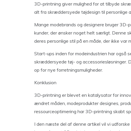
3D-printning giver mulighed for at tilbyde skr
alt fra skræddersyede tøjdesign til personlige 
Mange modebrands og designere bruger 3D-print
kunder, der ønsker noget helt særligt. Denne 
deres personlige stil på en måde, der ikke var mu
Start-ups inden for modeindustrien har også set 
skræddersyede tøj- og accessoriesløsninger. 
op for nye forretningsmuligheder.
Konklusion
3D-printning er blevet en katalysator for innov
ændret måden, modeprodukter designes, produc
ressourceoptimering har 3D-printning skabt 
I den næste del af denne artikel vil vi udfors