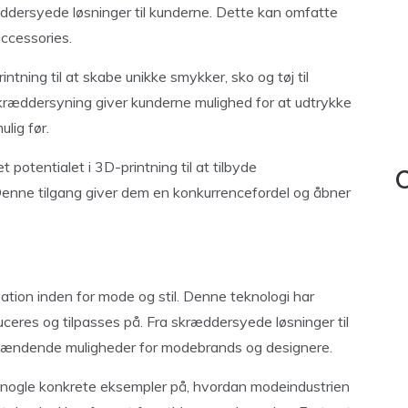
æddersyede løsninger til kunderne. Dette kan omfatte
accessories.
ning til at skabe unikke smykker, sko og tøj til
skræddersyning giver kunderne mulighed for at udtrykke
lig før.
potentialet i 3D-printning til at tilbyde
C
Denne tilgang giver dem en konkurrencefordel og åbner
ation inden for mode og stil. Denne teknologi har
eres og tilpasses på. Fra skræddersyede løsninger til
spændende muligheder for modebrands og designere.
ke nogle konkrete eksempler på, hvordan modeindustrien