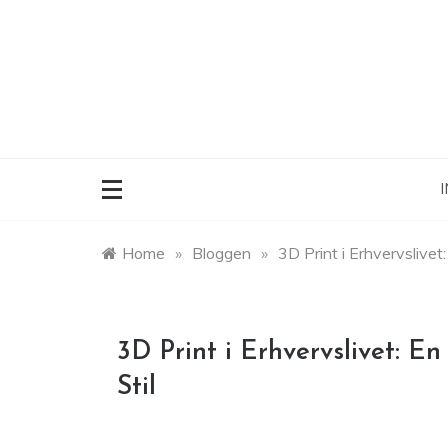
Skip
to
content
I
Home
»
Bloggen
»
3D Print i Erhvervslivet
3D Print i Erhvervslivet: E
Stil