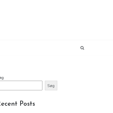
øg
Søg
ecent Posts