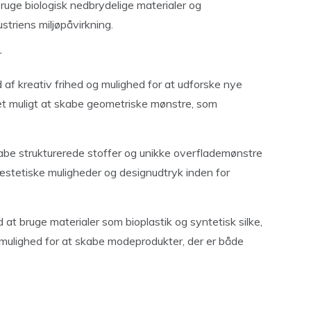
ruge biologisk nedbrydelige materialer og
striens miljøpåvirkning.
r
d af kreativ frihed og mulighed for at udforske nye
det muligt at skabe geometriske mønstre, som
kabe strukturerede stoffer og unikke overflademønstre
æstetiske muligheder og designudtryk inden for
t bruge materialer som bioplastik og syntetisk silke,
 mulighed for at skabe modeprodukter, der er både