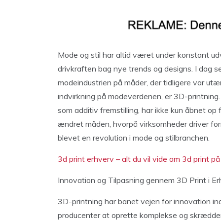
Mode og stil har altid været under konstant udv
drivkraften bag nye trends og designs. I dag se
modeindustrien på måder, der tidligere var utæ
indvirkning på modeverdenen, er 3D-printning
som additiv fremstilling, har ikke kun åbnet op
ændret måden, hvorpå virksomheder driver forr
blevet en revolution i mode og stilbranchen.
3d print erhverv – alt du vil vide om 3d print p
Innovation og Tilpasning gennem 3D Print i Er
3D-printning har banet vejen for innovation ind
producenter at oprette komplekse og skrædder