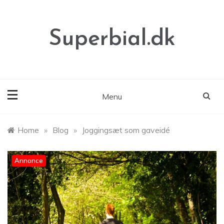
Skip
to
content
Superbial.dk
Menu
Home
»
Blog
»
Joggingsæt som gaveidé
Annonce