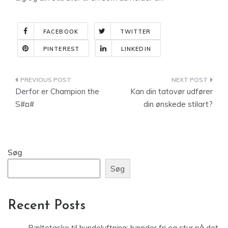
FACEBOOK
TWITTER
PINTEREST
LINKEDIN
Indlægsnavigation
Derfor er Champion the
Kan din tatovør udfører
S#¤#
din ønskede stilart?
Søg
Søg
Recent Posts
Bæltetaske til hundeluftning: hænder fri og styr på det