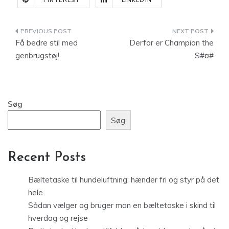
PINTEREST
LINKEDIN
Indlægsnavigation
Få bedre stil med
Derfor er Champion the
genbrugstøj!
S#¤#
Søg
Søg
Recent Posts
Bæltetaske til hundeluftning: hænder fri og styr på det
hele
Sådan vælger og bruger man en bæltetaske i skind til
hverdag og rejse