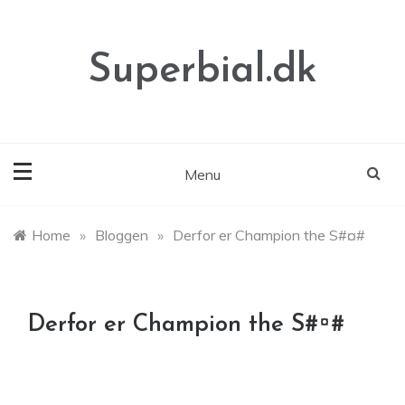
Skip
to
content
Superbial.dk
Menu
Home
»
Bloggen
»
Derfor er Champion the S#¤#
Derfor er Champion the S#¤#