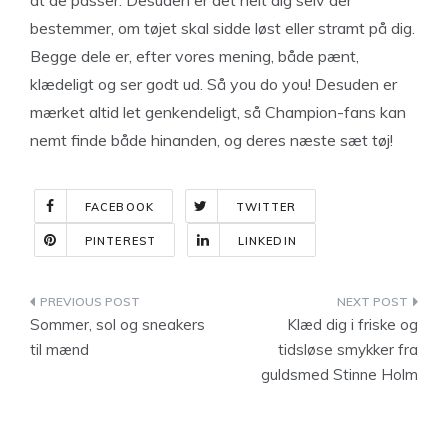
at de passer. Desuden er det helt dig selv der
bestemmer, om tøjet skal sidde løst eller stramt på dig.
Begge dele er, efter vores mening, både pænt,
klædeligt og ser godt ud. Så you do you! Desuden er
mærket altid let genkendeligt, så Champion-fans kan
nemt finde både hinanden, og deres næste sæt tøj!
FACEBOOK
TWITTER
PINTEREST
LINKEDIN
Indlægsnavigation
Sommer, sol og sneakers
Klæd dig i friske og
til mænd
tidsløse smykker fra
guldsmed Stinne Holm